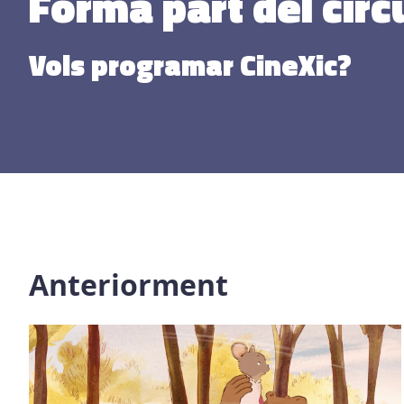
Forma part del circ
Vols programar CineXic?
Anteriorment