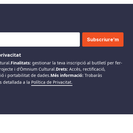
Subscriure’m
privacitat
ural.
Finalitats:
gestionar la teva inscripció al butlletí per fer-
projecte i d’Òmnium Cultural.
Drets:
Accés, rectificació,
ió i portabilitat de dades.
Més informació:
Trobaràs
s detallada a la
Política de Privacitat.