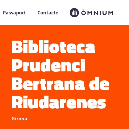
Òmnium Cultural
Passaport
Contacte
Biblioteca
Prudenci
Bertrana de
Riudarenes
Girona