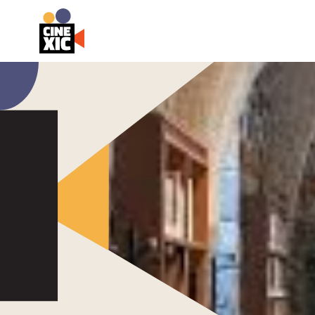
CineXic