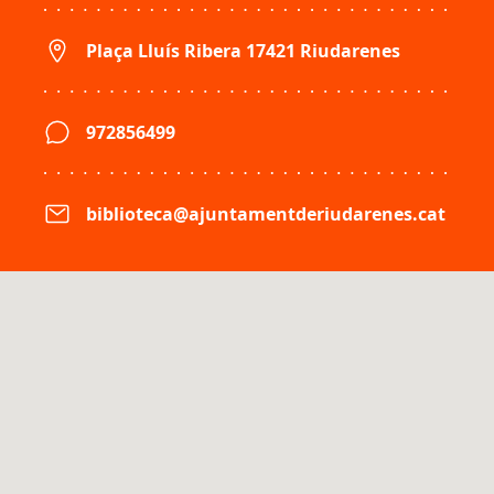
Plaça Lluís Ribera 17421 Riudarenes
972856499
biblioteca@ajuntamentderiudarenes.cat