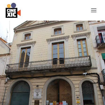
CineXic