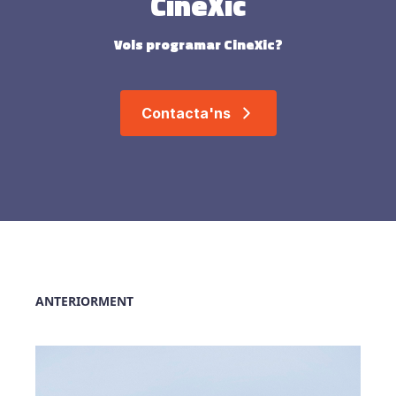
CineXic
Vols programar CineXic?
Contacta'ns
ANTERIORMENT