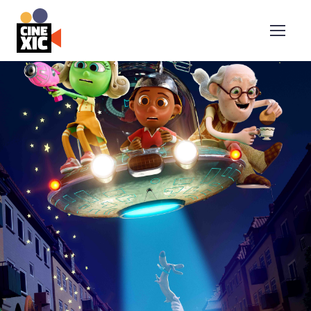
CineXic