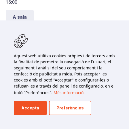
16:00
A sala
Centre Cultural - Cubbtural
Artesa de Segre
dissabte, 6 de desembre de 2025
17:00
Aquest web utilitza cookies pròpies i de tercers amb
la finalitat de permetre la navegació de l'usuari, el
seguiment i anàlisi del seu comportament i la
Reserva
confecció de publicitat a mida. Pots acceptar les
cookies amb el botó "Acceptar" o configurar-les o
refusar-les a través del panell de configuració, en el
Biblioteca Municipal del Pont de Suert
botó "Preferències".
Més informació.
Pont de Suert
divendres, 12 de desembre de 2025
Accepta
Preferències
10:00
Reserva