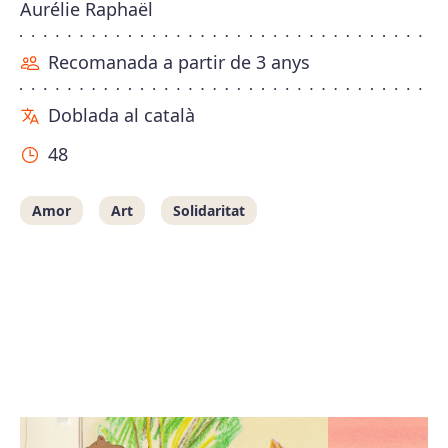
Aurélie Raphaël
Recomanada a partir de 3 anys
Doblada al català
48
Amor
Art
Solidaritat