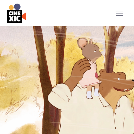
CineXic