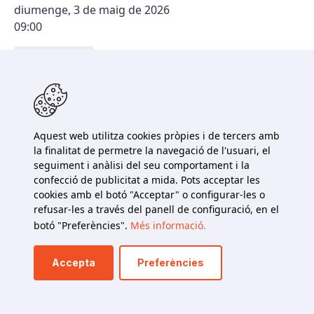
diumenge, 3 de maig de 2026
09:00
Reserva
Biblioteca Infant Pere
L'Hospitalet de l'Infant
Aquest web utilitza cookies pròpies i de tercers amb
divendres, 8 de maig de 2026
la finalitat de permetre la navegació de l'usuari, el
16:00
seguiment i anàlisi del seu comportament i la
confecció de publicitat a mida. Pots acceptar les
Reserva
cookies amb el botó "Acceptar" o configurar-les o
refusar-les a través del panell de configuració, en el
botó "Preferències".
Més informació.
Biblioteca Pública Municipal de Gandesa
Gandesa
Accepta
Preferències
dissabte, 16 de maig de 2026
09:00