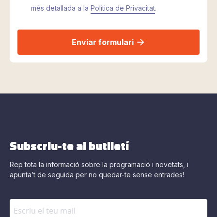
més detallada a la
Política de Privacitat
.
Enviar formulari
Subscriu-te al butlletí
Rep tota la informació sobre la programació i novetats, i
apunta’t de seguida per no quedar-te sense entrades!