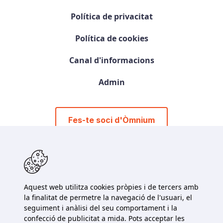
Política de privacitat
Política de cookies
Canal d'informacions
Admin
Fes-te soci d'Òmnium
Aquest web utilitza cookies pròpies i de tercers amb
la finalitat de permetre la navegació de l'usuari, el
seguiment i anàlisi del seu comportament i la
93 319 80 50
confecció de publicitat a mida. Pots acceptar les