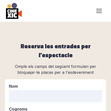
CineXic
Reserva les entrades per
l'espectacle
Omple els camps del següent formulari per
bloquejar-te places per a l'esdeveniment
Nom
Cognoms